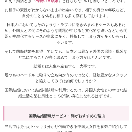
加えて婚活とは『
出会い＝結婚
』とはならないのも難しいところです。
お相手の素性がわからないままの出会いでは、相手の身分や年収など、
自分のことを偽るお相手も多く存在しております。
日本人においてもそのようなトラブルに巻き込まれるケースもあるた
め、外国人との間にそのような問題が生じると文化的な違いなどから問
題が複雑化するケースが非常に多く、挫折してしまう方が多くいらっし
ゃいます。
そして国際結婚を希望していても、日本とは異なる外国の習慣・風習な
ど気にすることが多く諦めてしまう方がほとんどです。
結婚とは人生を左右する一大事です。
幾つものハードルに独りで立ち向かうのではなく、経験豊かなスタッフ
と協力してみては如何でしょうか？
国際結婚において結婚相談所を利用するのは、外国人女性との幸せな結
婚生活を望む男性とって心強い存在になれるはずです。
国際結婚情報サービス・絆がおすすめな理由
当店では身元がハッキリ分かり信頼できる中国人女性を多数ご紹介して