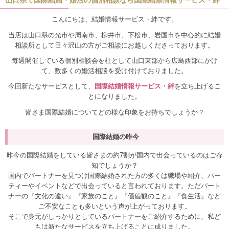
山口県で国際結婚・婚活の個別相談なら国際結際情報サービス・絆
こんにちは、結婚情報サービス・絆です。
当店は山口県の光市や周南市、柳井市、下松市、岩国市を中心的に結婚
相談所として日々沢山の方がご相談にお越しくださっております。
毎週開催している個別相談会を柱として山口東部から広島西部にかけ
て、数多くの婚活相談を受け付けておりました。
今回新たなサービスとして、
国際結婚情報サービス・絆
を立ち上げるこ
とになりました。
皆さま国際結婚についてどの様な印象をお持ちでしょうか？
国際結婚の昨今
昨今の国際結婚をしている皆さまの約7割が国内で出会っているのはご存
知でしょうか？
国内でパートナーを見つけ国際結婚された方の多くは職場や紹介、パー
ティーやイベントなどで出会っていると言われております。ただパート
ナーの『文化の違い』『家族のこと』『価値観のこと』『食生活』など
ご不安なことも多いという声が上がっております。
そこで身元がしっかりとしているパートナーをご紹介するために、私ど
もは新たなサービスを立ち上げることに成りました。