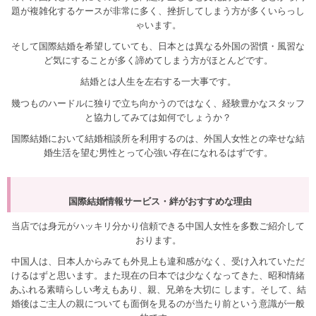
題が複雑化するケースが非常に多く、挫折してしまう方が多くいらっし
ゃいます。
そして国際結婚を希望していても、日本とは異なる外国の習慣・風習な
ど気にすることが多く諦めてしまう方がほとんどです。
結婚とは人生を左右する一大事です。
幾つものハードルに独りで立ち向かうのではなく、経験豊かなスタッフ
と協力してみては如何でしょうか？
国際結婚において結婚相談所を利用するのは、外国人女性との幸せな結
婚生活を望む男性とって心強い存在になれるはずです。
国際結婚情報サービス・絆がおすすめな理由
当店では身元がハッキリ分かり信頼できる中国人女性を多数ご紹介して
おります。
中国人は、日本人からみても外見上も違和感がなく、受け入れていただ
けるはずと思います。また現在の日本では少なくなってきた、昭和情緒
あふれる素晴らしい考えもあり、親、兄弟を大切に します。そして、結
婚後はご主人の親についても面倒を見るのが当たり前という意識が一般