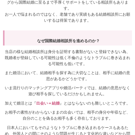
グから国際結婚に至るまで手厚くサポートをしている相談所もありま
す。
お一人で悩まれるのではなく、老舗であり実績もある結婚相談所にお願
いするは得策であります。
なぜ国際結婚相談所を進めるのか？
当店の様な結婚相談所は身分を証明する書類がないと登録できない為、
既婚者が登録している可能性は低く不倫のようなトラブルに巻き込まれ
る可能性も低いです。
また婚活において、結婚相手を探す為に大切なことは、相手に結婚の意
思があるかどうかです。
いま流行りのマッチングアプリや婚活パーティでは、結婚の意思がなく
遊び相手を探しているだけかもしれません。
加えて婚活とは『
出会い＝結婚
』とはならないのも難しいところです。
お相手の素性がわからないままの出会いでは、相手の身分や年収など、
自分のことを偽るお相手も多く存在しております。
日本人においてもそのようなトラブルに巻き込まれるケースもあるた
め、外国人との間にそのような問題が生じると文化的な違いなどから問